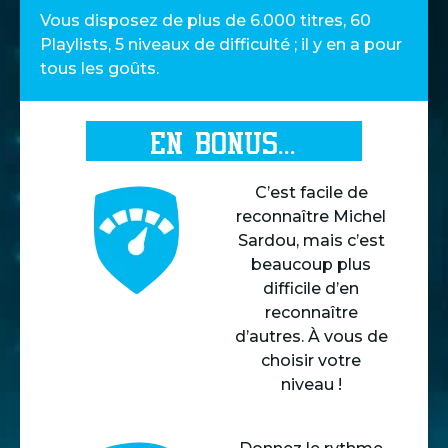
Vous disposez de plus de 6.000 titres, 60
Playlists, 5 niveaux de difficulté ; il y en a pour
tous les goûts.
EN BONUS...
C’est facile de
reconnaître Michel
Sardou, mais c’est
beaucoup plus
difficile d’en
reconnaître
d’autres. À vous de
choisir votre
niveau !