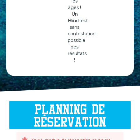
les
âges !
Un
BlindTest
sans
contestation
possible
des
résultats
!
PLANNING DE
RÉSERVATION