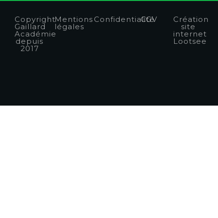
Copyright
Mentions
Confidentialité
CGV
Création
Gaillard
légales
site
Académie
internet
depuis
Lootsee
2017