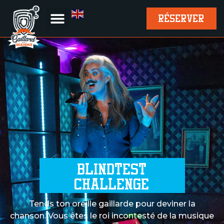
RÉSERVER
BLINDTEST
CHALLENGE
Tends ton oreille gaillarde pour deviner la
chanson. Vous êtes le roi incontesté de la musique