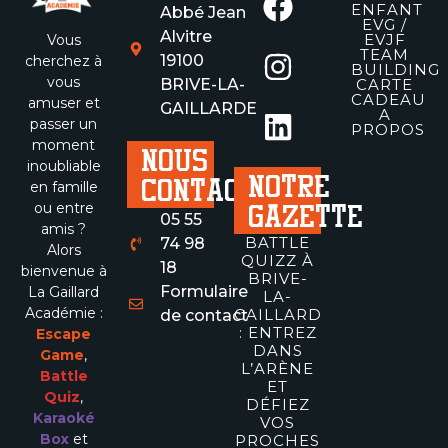
ENFANT
Abbé Jean
EVG /
Alvitre
EVJF
Vous
TEAM
19100
cherchez à
BUILDING
vous
BRIVE-LA-
CARTE
CADEAU
amuser et
GAILLARDE
A
passer un
PROPOS
moment
NOUS
inoubliable
NOTRE
CONTACTER
en famille
GAZETTE
ou entre
05 55
amis ?
BATTLE
74 98
Alors
QUIZZ À
18
bienvenue à
BRIVE-
Formulaire
La Gaillard
LA-
Académie :
GAILLARDE
de contact
: ENTREZ
Escape
DANS
Game
,
L’ARÈNE
Battle
ET
Quiz
,
DÉFIEZ
Karaoké
VOS
Box
et
PROCHES