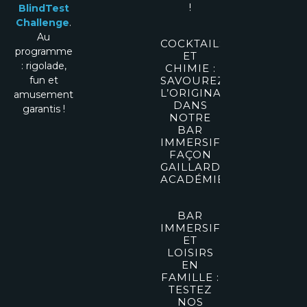
!
BlindTest
Challenge
.
Au
COCKTAILS
programme
ET
: rigolade,
CHIMIE :
fun et
SAVOUREZ
L’ORIGINALITÉ
amusement
DANS
garantis !
NOTRE
BAR
IMMERSIF
FAÇON
GAILLARD
ACADÉMIE
BAR
IMMERSIF
ET
LOISIRS
EN
FAMILLE :
TESTEZ
NOS