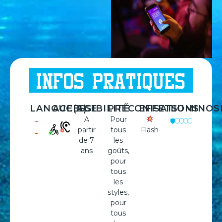
INFOS PRATIQUES
LANGUE(S)
ACCESSIBILITÉ
AGE
PRÉCONISATIONS
EFFETS
LUMINOS
A
Pour
partir
tous
Flash
de 7
les
ans
goûts,
pour
tous
les
styles,
pour
tous