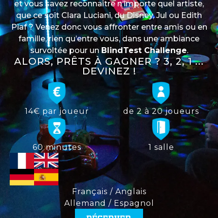
et vous savez reconnaître n’importe quel artiste,
que ce soit Clara Luciani, du Disney, Jul ou Edith
Piaf ? Venez donc vous affronter entre amis ou en
famille, rien qu’entre vous, dans une ambiance
survoltée pour un
BlindTest Challenge
.
ALORS, PRÊTS À GAGNER ? 3, 2, 1 ...
DEVINEZ !
14€ par joueur
de 2 à 20 joueurs
60 minutes
1 salle
Français / Anglais
Allemand / Espagnol